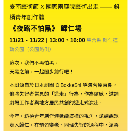
臺南藝術節 X 國家兩廳院藝術出走 ―― 斜
槓靑年創作體
《夜路不怕黑》 歸仁場
11/21 - 11/22 | 13:00、16:00
集合點 歸仁運
動公園（公園路側）
這次，我們不再怕黑。
天黑之前，一起闊步前行吧！
本劇源自於日本劇團 OiBokkeShi 導演菅原直樹，
他將失智者常見的「遊走」行為，作為靈感，邀請
劇場工作者與地方居民共創的遊走式演出。
今年，斜槓靑年創作體延續這樣的視角，邀請觀眾
走入歸仁，在預習變老、同理失智的過程中，溫柔