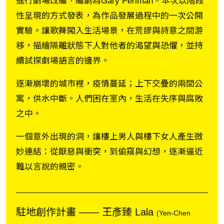
進行劇場改編，編劇為Gary Perlman。本次以階段
性呈現的方式發表，為作品發展過程中的一次公開
實驗。讓歌舞闖入生活場景，在荒謬與詩意之間游
移，描繪隔離狀態下人對他者的渴望與恐懼，並持
續試探劇場語言的邊界。
逐漸崩壞的城市裡，疫情蔓延；上下交疊的兩間公
寓，供水中斷。人們困在室內，生活在失序與腐敗
之中。
一個意外出現的洞，讓樓上男人與樓下女人產生微
妙連結：從厭惡與衝突，到偷窺與幻想，逐漸逼近
難以言說的親密。
駐地創作計畫 ―― 王彥臻 Lala
(Yen-Chen