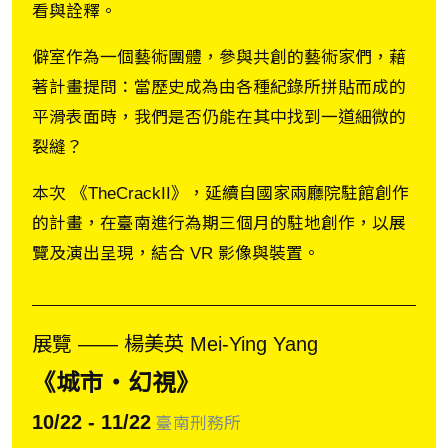
看與詮釋。
僻室作為一個藝術團體，參與共創的藝術家們，藉
著計畫提問：當歷史成為由各種紀錄所拼貼而成的
平滑表面時，我們是否仍能在其中找到一道細微的
裂縫？
本次 《TheCrackII》，延續自國家兩廳院駐館創作
的計畫，在臺南進行為期三個月的駐地創作，以展
覽及演出呈現，結合 VR 影像與裝置。
展覽 ―― 楊美英 Mei-Ying Yang
《城市・幻視》
10/22 - 11/22
臺南刑務所